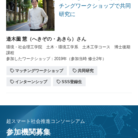
チングワークショップで共同
研究に
邉木薗 慧（へきぞの・あきら）さん
環境・社会理工学院 土木・環境工学系 土木工学コース 博士後期
課程
参加したワークショップ：2019年（参加当時 修士2年）
マッチングワークショップ
共同研究
インターンシップ
SSS登録生
超スマート社会推進コンソーシアム
参加機関募集