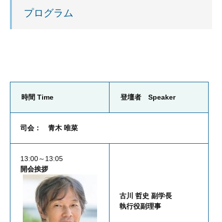
プログラム
時間 Time
登壇者 Speaker
司会： 青木 唯菜
13:00～13:05
開会挨拶
古川 哲史 副学長
執行役副理事