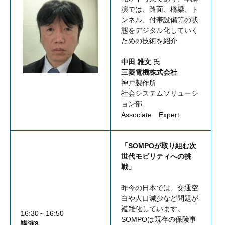
演では、路面、橋梁、ト
ンネル、付帯設備等の状
態をデジタル化していく
ための技術を紹介
中田 雅文
氏
三菱電機株式会社
神戸製作所
社会システムソリューシ
ョン部
Associate Expert
「SOMPOが取り組む次
世代モビリティへの挑
戦」
昨今の日本では、交通空
白や人口減少など問題が
複雑化しています。
16:30～16:50
SOMPOは既存の保険事
講演8