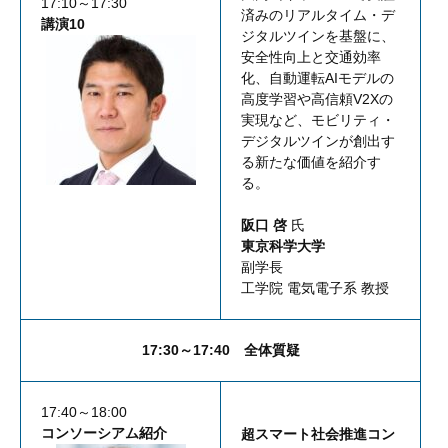
17:10～17:30
済みのリアルタイム・デ
講演10
ジタルツインを基盤に、
安全性向上と交通効率
化、自動運転AIモデルの
高度学習や高信頼V2Xの
実現など、モビリティ・
デジタルツインが創出す
る新たな価値を紹介す
る。
阪口 啓
氏
東京科学大学
副学長
工学院 電気電子系 教授
17:30～17:40
全体質疑
17:40～18:00
コンソーシアム紹介
超スマート社会推進コン