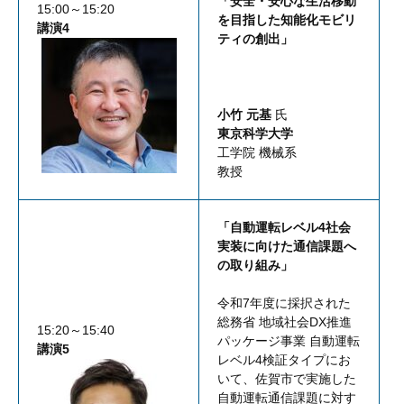
「安全・安心な生活移動
15:00～15:20
を目指した知能化モビリ
講演4
ティの創出」
小竹 元基
氏
東京科学大学
工学院 機械系
教授
「自動運転レベル4社会
実装に向けた通信課題へ
の取り組み」
令和7年度に採択された
総務省 地域社会DX推進
15:20～15:40
パッケージ事業 自動運転
講演5
レベル4検証タイプにお
いて、佐賀市で実施した
自動運転通信課題に対す