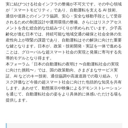
実に結びつける社会インフラの整備が不可⽋です。その中⼼領域
が「スマートモビリティ」であり、⾃動運転を⽀える AI 技術、
通信や道路とのインフラ協調、安⼼・安全な移動⼿段として受容
されるための制度設計や運⽤環境の整備、さらにはリスクアセス
メントを含む総合的な仕組みづくりが求められています。少⼦⾼
齢化が進む⽇本では、持続可能な地域交通の確保と社会全体の⽣
産性向上が喫緊の課題であり、⾃動運転はその解決に向けた重要
な鍵となります。⽇本が、政策・技術開発・実証を⼀体で進める
ことは、グローバルな超スマート社会の実現と発展に寄与する先
導的モデルとなり得ます。
本フォーラム「⽇本の⾃動運転の夜明け 〜⾃動運転社会の実現
に向けた挑戦〜」では、国の政策動向、さまざまなサービス実
証、AI などのキー技術、通信協調や⾼速道路での取り組み、リ
スク評価など今後の超スマート社会に向けた包括的な知⾒を共有
します。あわせて、動態展⽰や映像によるデモンストレーション
を通じて、⾃動運転社会の姿をより具体的に体感いただける場も
提供します。