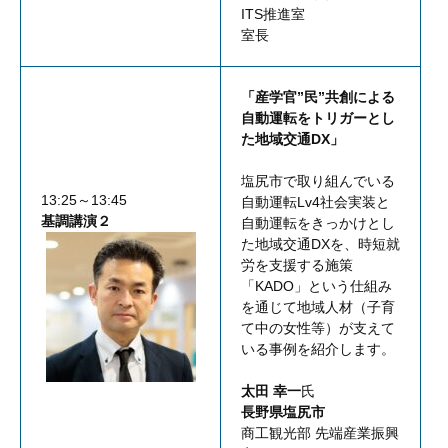
ITS推進室
室長
「産学官”民”共創による
自動運転をトリガーとし
た地域交通DX」
塩尻市で取り組んでいる
13:25～13:45
自動運転Lv4社会実装と
基調講演２
自動運転をきっかけとし
た地域交通DXを、時短就
労を支援する施策
「KADO」という仕組み
を通じて地域人材（子育
て中の女性等）が支えて
いる事例を紹介します。
太田 幸一
氏
長野県塩尻市
商工観光部 先端産業振興