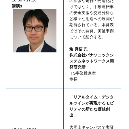
16:50～17:10
の拡張や走行の円滑化だ
講演9
けではなく、手動運転車
の安全支援や交通分析な
ど様々な用途への展開が
期待されている。本発表
ではその開発、実証事例
について紹介する。
角 真悟
氏
株式会社パナソニックシ
ステムネットワークス開
発研究所
ITS事業推進室
室長
「リアルタイム・デジタ
ルツインが実現するモビ
リティの新たな価値創
出」
大岡山キャンパスで実証