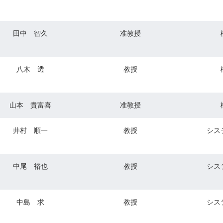
田中 智久
准教授
八木 透
教授
山本 貴富喜
准教授
井村 順一
教授
シス
中尾 裕也
教授
シス
中島 求
教授
シス