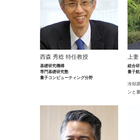
西森 秀稔 特任教授
上妻
基礎研究機構
総合研
専門基礎研究塾
量子航
量子コンピューティング分野
冷却
ンと