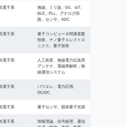
気電子系
無線、ミリ波、5G、IoT、
BLE、PLL、アナログ回
路、センサ、ADC
気電子系
量子コンピュータ関連基盤
技術、ナノ量子エレクトロ
ニクス、量子技術
気電子系
人工衛星、無線電力伝送用
アンテナ、電磁界解析，無
線通信システム
気電子系
パワエレ、電力応用、
DC/DC
気電子系
量子センサ、固体量子光源
気電子系
情報理論、信号処理、通信