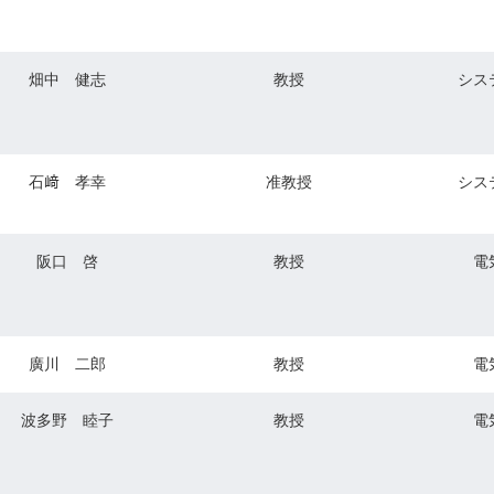
畑中 健志
教授
シス
石﨑 孝幸
准教授
シス
阪口 啓
教授
電
廣川 二郎
教授
電
波多野 睦子
教授
電