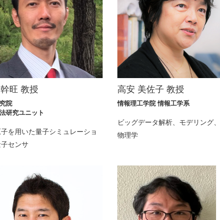
 幹旺 教授
高安 美佐子 教授
究院
情報理工学院 情報工学系
法研究ユニット
ビッグデータ解析、モデリング
原子を用いた量子シミュレーショ
物理学
量子センサ