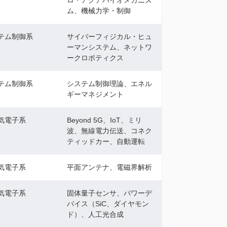
ロ・アクアバイオメカニズ
ム、機械力学・制御
テム制御系
サイバーフィジカル・ヒュ
ーマンシステム、ネットワ
ークロボティクス
テム制御系
システム制御理論、エネル
ギーマネジメント
気電子系
Beyond 5G、IoT、ミリ
波、無線電力伝送、コネク
ティッドカー、自動運転
気電子系
平面アンテナ、電磁界解析
気電子系
固体量子センサ、パワーデ
バイス（SiC、ダイヤモン
ド）、人工光合成