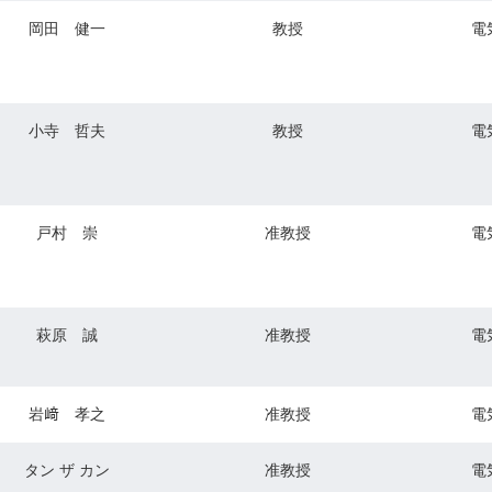
岡田 健一
教授
電
小寺 哲夫
教授
電
戸村 崇
准教授
電
萩原 誠
准教授
電
岩﨑 孝之
准教授
電
タン ザ カン
准教授
電