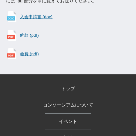
には [at] 部分を＠に変えてお送りください。
入会申請書 (doc)
約款 (pdf)
会費 (pdf)
トップ
コンソーシアムについて
イベント